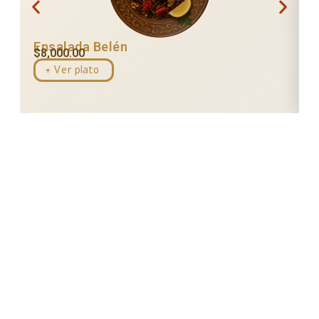
Ensalada Belén
$
8,000.00
+ Ver plato