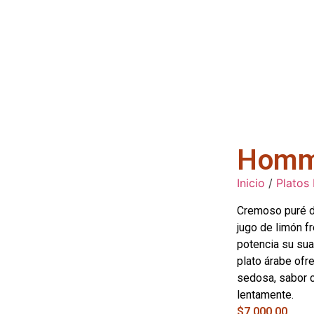
Homm
Inicio
/
Platos 
Cremoso puré d
jugo de limón fr
potencia su sua
plato árabe ofre
sedosa, sabor cá
lentamente.
$
7,000.00